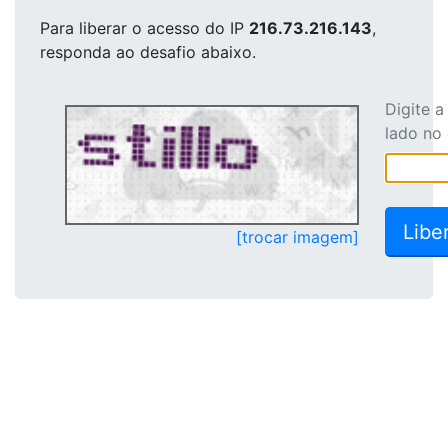
Para liberar o acesso
do IP
216.73.216.143
,
responda ao desafio abaixo.
Digite 
lado no
[trocar imagem]