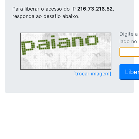
Para liberar o acesso
do IP
216.73.216.52
,
responda ao desafio abaixo.
Digite 
lado no
[trocar imagem]